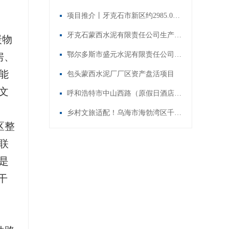
项目推介丨牙克石市新区约2985.09亩国有耕地(旱地)经营权出租
牙克石蒙西水泥有限责任公司生产厂区资产盘活
炭物
鄂尔多斯市盛元水泥有限责任公司厂区资产盘活
房、
能
包头蒙西水泥厂厂区资产盘活项目
文
呼和浩特市中山西路（原假日酒店）2.5万㎡商业综合体招租
乡村文旅适配！乌海市海勃湾区千里山镇王元地村6套民宿出租
区整
联
是
干