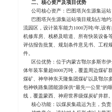
二、核心资产及项目优势
公司核心资产：巴图塔兴生源集运站
巴图塔兴生源集运站项目规划占地约2
流园区，设计装车能力1000万吨/年,
机修库房、栈桥及暗道、所有快装设备
评估报告批复、规划条件意见书、工程
件。
‌区位优势‌：位于内蒙古鄂尔多斯
体年装车量超8000万吨，覆盖周边煤
煤矿、神华神东天隆集团煤矿以及‌鄂尔多
包神铁路集团能源保供“最先一公里”的
线，覆盖蒙西、神府世界级煤炭矿井群‌
‌核心功能‌：以煤炭集疏运为主，负