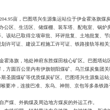
04.95亩，巴图塔兴生源集运站位于伊金霍洛旗煤
设有办公区、生活区、储煤棚、装车塔、配电室、锅炉
等。该站已取得立项审批、环评批复、土地批复、节
规划许可证、建设工程施工许可证、铁路接轨等相关
市伊金霍洛旗，地处神府东胜煤田核心矿区。巴图塔站
矿群，方圆百公里内有伊旗朝阳煤矿、乌兰煤炭集团关
斯圣圆煤矿‌等优质煤炭矿区。巴图塔兴生源集运站‌
咽喉要冲，连接巴准、东乌、神朔、京包等多条铁路
。
责自产煤、外购煤及周边地方煤炭的外运工作。