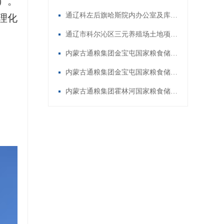
）。
通辽科左后旗哈斯院内办公室及库房项目招商
理化
通辽市科尔沁区三元养殖场土地项目招商
内蒙古通粮集团金宝屯国家粮食储备库哈斯农牧业分公司房产出租
内蒙古通粮集团金宝屯国家粮食储备库 有限公司金宝屯大市场出租
内蒙古通粮集团霍林河国家粮食储备库有限公司面粉厂厂房出租