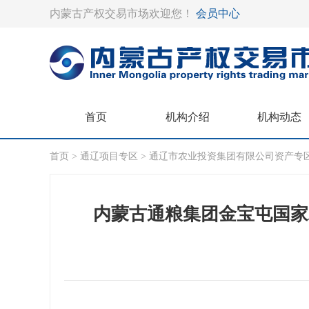
内蒙古产权交易市场欢迎您！
会员中心
首页
机构介绍
机构动态
首页 >
通辽项目专区 >
通辽市农业投资集团有限公司资产专区
内蒙古通粮集团金宝屯国家