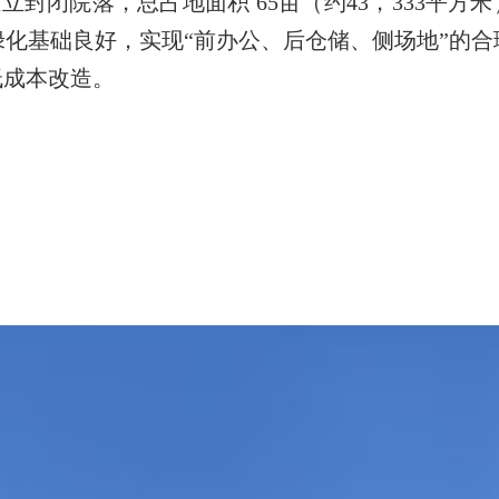
封闭院落，总占地面积 65亩（约43，333平方米
化基础良好，实现“前办公、后仓储、侧场地”的合
低成本改造。