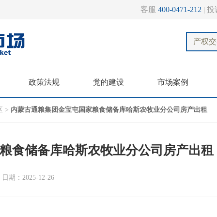
客服
400-0471-212
投
产权交
政策法规
党的建设
市场案例
 >
内蒙古通粮集团金宝屯国家粮食储备库哈斯农牧业分公司房产出租
粮食储备库哈斯农牧业分公司房产出租
日期：2025-12-26