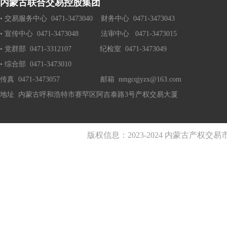
内蒙古联合交易控股集团
• 交易服务中心  0471-3473040    财务中心  0471-3473043
• 宣传中心  0471-3473048           法审中心   0471-3473015
• 党群部  0471-3312107              纪检室  0471-3473049 
• 综合部  0471-3473010
传真  0471-3473057                    邮箱  nmgcqjyzx@163.com
地址  内蒙古呼和浩特市赛罕区阿吉泰路3号产权交易大厦
版权信息：2023-2024 内蒙古产权交