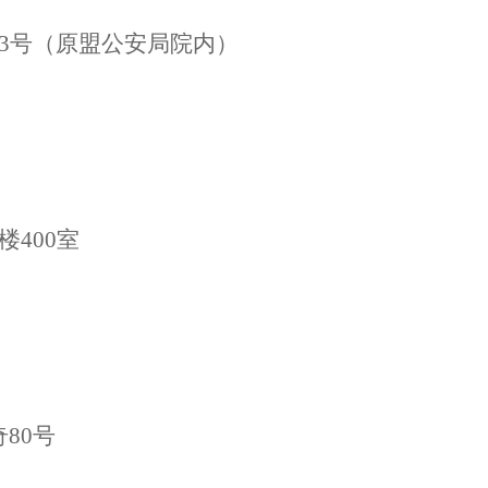
83号（原盟公安局院内）
4楼400室
奇
80号